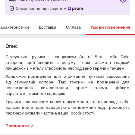
Замовлення під захистом
арактеристики
Доставка
Оплата
Умови повернення
Опис
Сексуальні трусики з ланцюжком Art of Sex - Villa Gold
створені, щоб зводити з розуму. Тонкі тасьми і гладкий
ланцюжок з металу створюють несподівано гарячий тандем.
Ланцюжок призначена для отримання чуттєвих задоволень
від стимуляції клітора. Такі трусики не призначені для
повсякденного використання, проте стануть цікавим
варіантом інтимного сценарію.
Трусики з ланцюжком внесуть різноманітність в прелюдію або
рольові ігри в парі, налаштують на інтимний лад і розкриють
партнеру зухвалу частина вашої особистості.
Приховати