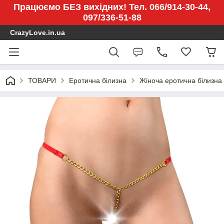
Працюємо БЕЗ вихідних! Тел. 066/914-30-44,
097/336-51-88
CrazyLove.in.ua
ТОВАРИ
Еротична білизна
Жіноча еротична білизна