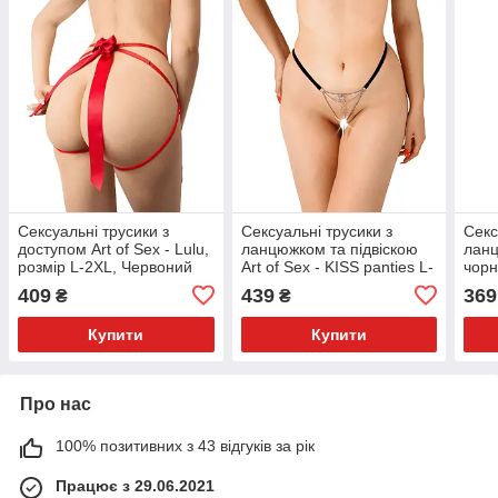
Сексуальні трусики з
Сексуальні трусики з
Секс
доступом Art of Sex - Lulu,
ланцюжком та підвіскою
ланц
розмір L-2XL, Червоний
Art of Sex - KISS panties L-
чорн
2XL, колір чорний
409
439
369
₴
₴
Купити
Купити
Про нас
100% позитивних з 43 відгуків за рік
Працює з 29.06.2021