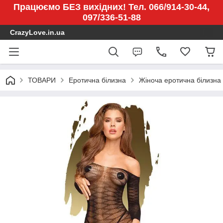
Працюємо БЕЗ вихідних! Тел. 066/914-30-44,
097/336-51-88
CrazyLove.in.ua
ТОВАРИ
Еротична білизна
Жіноча еротична білизна