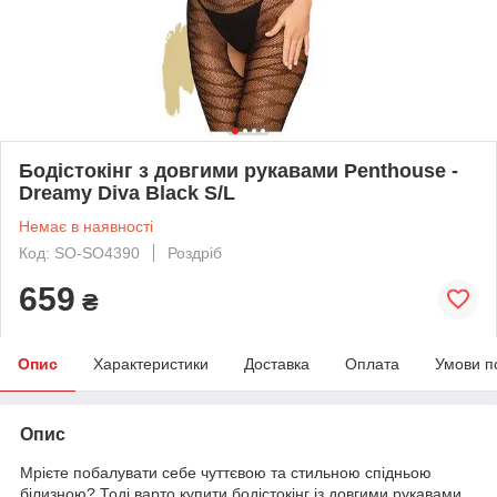
Бодістокінг з довгими рукавами Penthouse -
Dreamy Diva Black S/L
Немає в наявності
Код: SO-SO4390
Роздріб
659
₴
Опис
Характеристики
Доставка
Оплата
Умови п
Опис
Мрієте побалувати себе чуттєвою та стильною спідньою
білизною? Тоді варто купити бодістокінг із довгими рукавами