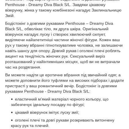
Penthouse - Dreamy Diva Black S/L. Завдяки цікавому
візерунку, жінка у такому комбінезоні нагадує Заклинальницю
Змій.
Бодістокінг з довгими рукавами Penthouse – Dreamy Diva
Black S/L, обволікає тіло, як друга шкіра. Оригінальний
візерунок нагадує луску і створює хвилюючий силует,
виділяючи найапетитніші частини жіночої фігури. Кожен ваш
рух у такому вбранні гіпнотизуватиме чоловіка, не залишаючи
навіть шансу для опору. Довгий рукав і оголені плечі роблять
акцент на тендітність жіночих рук. Сексуальний виріз
розташований у найінтимніших місцях, щоб ви не витрачали
час на роздягання.
Ви можете надіти це еротичне вбрання під звичайний одяг, а
можете доповнити його туфлями на високих підборах і додати
пристрасті у ваш романтичний вечір. Бодістокінг із довгими
рукавами Penthouse - Dreamy Diva Black S/L:
еластичний м'який матеріал чорного кольору, що
забезпечує ідеальну посадку по фігурі;
цікавий візерунок імітує луску змії;
оголені плечі та довгі рукави розкривають витончену
красу рук та плечей.