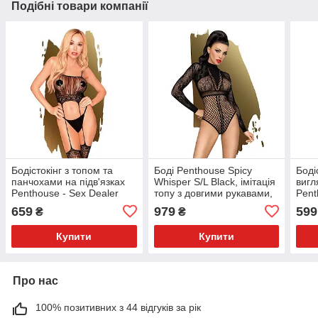
Подібні товари компанії
Бодістокінг з топом та
Боді Penthouse Spicy
Боді
панчохами на підв'язках
Whisper S/L Black, імітація
вигл
Penthouse - Sex Dealer
топу з довгими рукавами,
Pent
Black S/L
закрите декольте
blac
659
979
599
₴
₴
Купити
Купити
Про нас
100% позитивних з 44 відгуків за рік