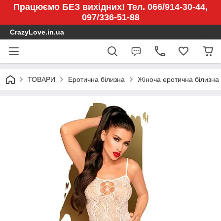
Працюємо БЕЗ вихідних! Тел. 066/914-30-44,
097/336-51-88
CrazyLove.in.ua
ТОВАРИ
Еротична білизна
Жіноча еротична білизна