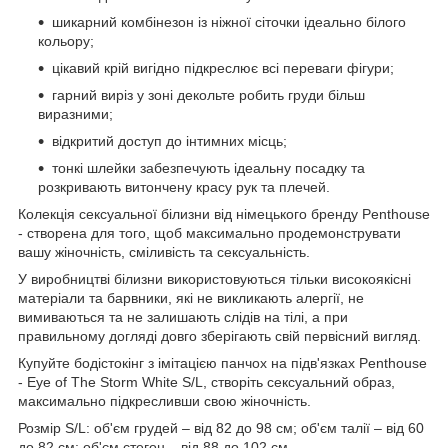
шикарний комбінезон із ніжної сіточки ідеально білого
кольору;
цікавий крій вигідно підкреслює всі переваги фігури;
гарний виріз у зоні декольте робить груди більш
виразними;
відкритий доступ до інтимних місць;
тонкі шлейки забезпечують ідеальну посадку та
розкривають витончену красу рук та плечей.
Колекція сексуальної білизни від німецького бренду Penthouse
- створена для того, щоб максимально продемонструвати
вашу жіночність, сміливість та сексуальність.
У виробництві білизни використовуються тільки високоякісні
матеріали та барвники, які не викликають алергії, не
вимиваються та не залишають слідів на тілі, а при
правильному догляді довго зберігають свій первісний вигляд.
Купуйте бодістокінг з імітацією панчох на підв'язках Penthouse
- Eye of The Storm White S/L, створіть сексуальний образ,
максимально підкресливши свою жіночність.
Розмір S/L: об'єм грудей – від 82 до 98 см; об'єм талії – від 60
до 82 см; об'єм стегон – від 88 до 102 см