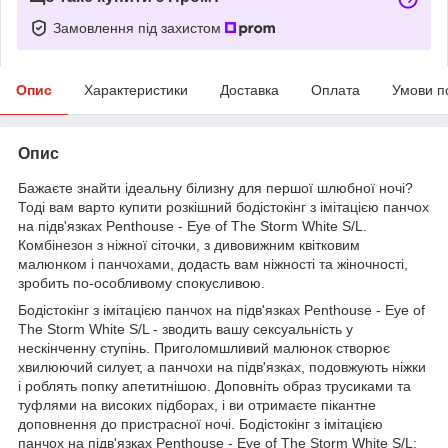
Замовлення під захистом
Опис
Характеристики
Доставка
Оплата
Умови п
Опис
Бажаєте знайти ідеальну білизну для першої шлюбної ночі?
Тоді вам варто купити розкішний бодістокінг з імітацією панчох
на підв'язках Penthouse - Eye of The Storm White S/L.
Комбінезон з ніжної сіточки, з дивовижним квітковим
малюнком і панчохами, додасть вам ніжності та жіночності,
зробить по-особливому спокусливою.
Бодістокінг з імітацією панчох на підв'язках Penthouse - Eye of
The Storm White S/L - зводить вашу сексуальність у
нескінченну ступінь. Приголомшливий малюнок створює
хвилюючий силует, а панчохи на підв'язках, подовжують ніжки
і роблять попку апетитнішою. Доповніть образ трусиками та
туфлями на високих підборах, і ви отримаєте пікантне
доповнення до пристрасної ночі. Бодістокінг з імітацією
панчох на підв'язках Penthouse - Eye of The Storm White S/L: