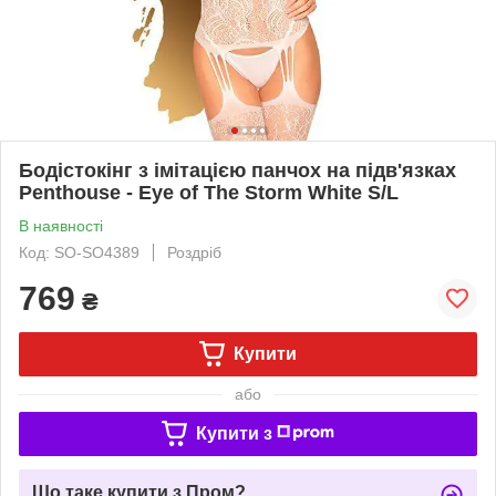
Бодістокінг з імітацією панчох на підв'язках
Penthouse - Eye of The Storm White S/L
В наявності
Код: SO-SO4389
Роздріб
769
₴
Купити
або
Купити з
Що таке купити з Пром?