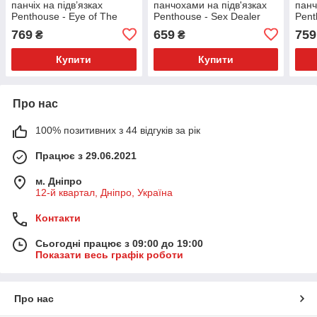
панчіх на підв’язках
панчохами на підв'язках
панч
Penthouse - Eye of The
Penthouse - Sex Dealer
Pent
Storm White XL
Black S/L
Blac
769
659
759
₴
₴
Купити
Купити
Про нас
100% позитивних з 44 відгуків за рік
Працює з 29.06.2021
м. Дніпро
12-й квартал, Дніпро, Україна
Контакти
Сьогодні працює з 09:00 до 19:00
Показати весь графік роботи
Про нас