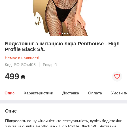
Бодістокінг з імітацією ліфа Penthouse - High
Profile Black S/L
Немає в наявності
Код: SO-SO4405
Роздріб
499
₴
Опис
Характеристики
Доставка
Оплата
Умови п
Опис
Підкресліть вашу жіночність та сексуальність, купіть бодістокінг
з імітацією ліфа Penthouse - High Profile Black S/L. Чуттєвий