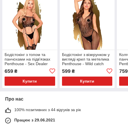
Бодістокінг з топом та
Бодістокінг з візерунком у
Колг
панчохами на підв'язках
вигляді крил та метелика
панч
Penthouse - Sex Dealer
Penthouse - Wild catch
Pent
Black S/L
black S/L
Blac
659
599
759
₴
₴
Купити
Купити
Про нас
100% позитивних з 44 відгуків за рік
Працює з 29.06.2021