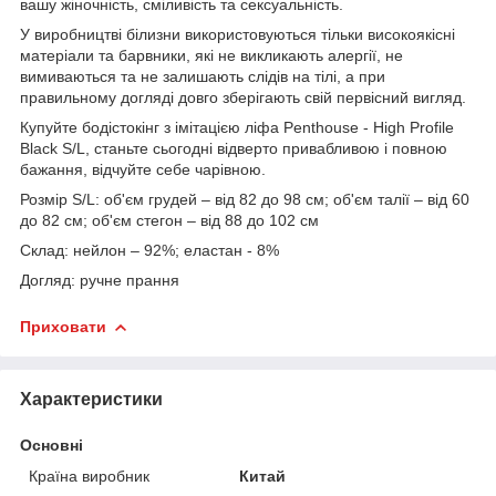
вашу жіночність, сміливість та сексуальність.
У виробництві білизни використовуються тільки високоякісні
матеріали та барвники, які не викликають алергії, не
вимиваються та не залишають слідів на тілі, а при
правильному догляді довго зберігають свій первісний вигляд.
Купуйте бодістокінг з імітацією ліфа Penthouse - High Profile
Black S/L, станьте сьогодні відверто привабливою і повною
бажання, відчуйте себе чарівною.
Розмір S/L: об'єм грудей – від 82 до 98 см; об'єм талії – від 60
до 82 см; об'єм стегон – від 88 до 102 см
Склад: нейлон – 92%; еластан - 8%
Догляд: ручне прання
Приховати
Характеристики
Основні
Країна виробник
Китай