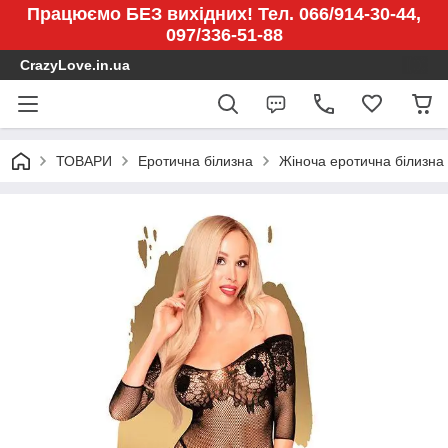
Працюємо БЕЗ вихідних! Тел. 066/914-30-44,
097/336-51-88
CrazyLove.in.ua
ТОВАРИ
Еротична білизна
Жіноча еротична білизна