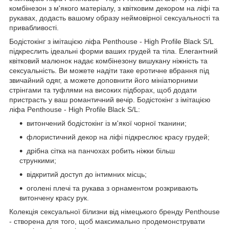
комбінезон з м'якого матеріалу, з квітковим декором на ліфі та
рукавах, додасть вашому образу неймовірної сексуальності та
привабливості.
Бодістокінг з імітацією ліфа Penthouse - High Profile Black S/L
підкреслить ідеальні форми ваших грудей та тіла. Елегантний
квітковий малюнок надає комбінезону вишукану ніжність та
сексуальність. Ви можете надіти таке еротичне вбрання під
звичайний одяг, а можете доповнити його мініатюрними
стрінгами та туфлями на високих підборах, щоб додати
пристрасть у ваш романтичний вечір. Бодістокінг з імітацією
ліфа Penthouse - High Profile Black S/L:
витончений бодістокінг із м'якої чорної тканини;
флористичний декор на ліфі підкреслює красу грудей;
дрібна сітка на панчохах робить ніжки більш
стрункими;
відкритий доступ до інтимних місць;
оголені плечі та рукава з орнаментом розкривають
витончену красу рук.
Колекція сексуальної білизни від німецького бренду Penthouse
- створена для того, щоб максимально продемонструвати