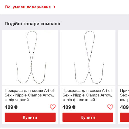
Всі умови повернення
Подібні товари компанії
Прикраса для сосків Art of
Прикраса для сосків Art of
Прик
Sex - Nipple Clamps Arrow,
Sex - Nipple Clamps Arrow,
Sex 
колір чорний
колір фіолетовий
колі
489
489
489
₴
₴
Купити
Купити