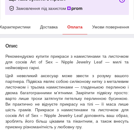
Замовлення під захистом
Характеристики
Доставка
Оплата
Умови повернення
Опис
Рекомендуємо купити прикраси з намистинами та листочком
для сосків Art of Sex – Nipple Jewelry Leaf — милі та
неймовірно гарні.
Цей невеликий аксесуар може звести з розуму вашого
партнера. Підвіска являє собою силіконову нитку з металевим
листочком і трьома намистинами — гладенькою перлиною і
двома багатогранними м’ятними. Закріпити підвіску просто:
варто лише трохи затягнути петельку перлинною бусинкою.
Ви практично не відчуєте прикрасу на тілі — її маса лише
шість грамів. Прикраси з намистинами та листочком для
сосків Art of Sex – Nipple Jewelry Leaf доповнять ваш образ,
зроблять його більш цікавим та пікантним, а також внесуть
приємну різноманітність у любовну гру.