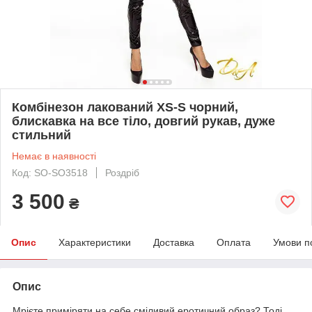
Комбінезон лакований XS-S чорний,
блискавка на все тіло, довгий рукав, дуже
стильний
Немає в наявності
Код: SO-SO3518
Роздріб
3 500
₴
Опис
Характеристики
Доставка
Оплата
Умови п
Опис
Мрієте приміряти на себе сміливий еротичний образ? Тоді