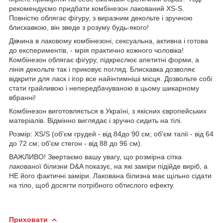
рекомендуємо придбати комбінезон лакований XS-S.
Повністю облягає фігуру, з виразним декольте і зручною
блискавкою, він зведе з розуму будь-якого!
Дівчина в лаковому комбінезоні, сексуальна, активна і готова
до експериментів, - мрія практично кожного чоловіка!
Комбінезон облягає фігуру, підкреслює апетитні форми, а
лінія декольте так і приковує погляд. Блискавка дозволяє
відкрити для ласк і ігор все найінтимніші місця. Дозвольте собі
стати грайливою і непередбачуваною в цьому шикарному
вбранні!
Комбінезон виготовляється в Україні, з якісних європейських
матеріалів. Відмінно виглядає і зручно сидить на тілі.
Розмір: XS/S (об'єм грудей - від 84до 90 см; об'єм талії - від 64
до 72 см; об'єм стегон - від 88 до 96 см).
ВАЖЛИВО! Звертаємо вашу увагу, що розмірна сітка
лакованої білизни D&A показує, на які заміри підійде виріб, а
НЕ його фактичні заміри. Лакована білизна має щільно сідати
на тіло, щоб досягти потрібного обтислого ефекту.
Приховати