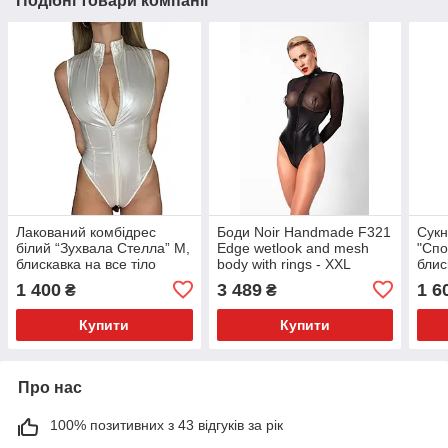
Подібні товари компанії
Лакований комбідрес
Боди Noir Handmade F321
Сукн
білий “Зухвала Стелла” M,
Edge wetlook and mesh
"Спо
блискавка на все тіло
body with rings - XXL
блис
поза
1 400
3 489
1 6
₴
₴
Купити
Купити
Про нас
100% позитивних з 43 відгуків за рік