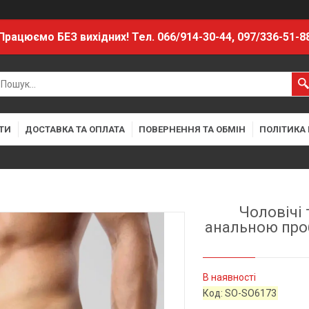
Працюємо БЕЗ вихідних! Тел. 066/914-30-44, 097/336-51-8
ТИ
ДОСТАВКА ТА ОПЛАТА
ПОВЕРНЕННЯ ТА ОБМІН
ПОЛІТИКА
Чоловічі 
анальною пробк
В наявності
Код:
SO-SO6173