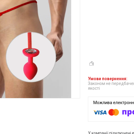
Законом не передбачен
якості
У компанії підключені 