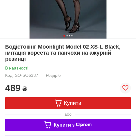
Бодістокінг Moonlight Model 02 XS-L Black,
імітація корсета та панчохи на ажурній
резинці
В наявності
Код: SO-SO6337
Роздріб
489
₴
Купити
або
Купити з