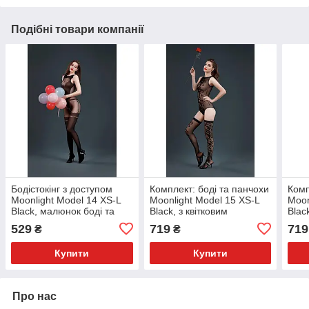
Подібні товари компанії
Бодістокінг з доступом
Комплект: боді та панчохи
Комп
Moonlight Model 14 XS-L
Moonlight Model 15 XS-L
Moon
Black, малюнок боді та
Black, з квітковим
Blac
панчіх на підв’язках
вертикальним малюнком
трус
529
719
719
₴
₴
Купити
Купити
Про нас