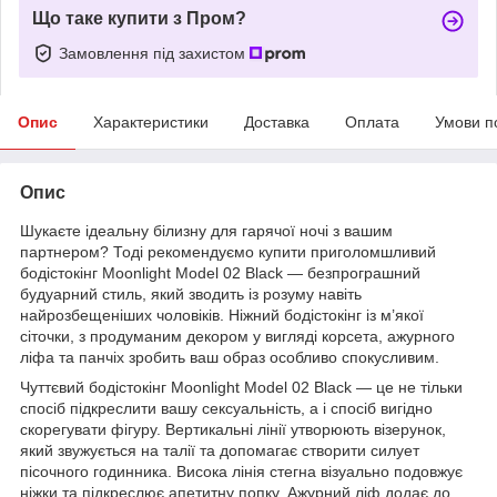
Що таке купити з Пром?
Замовлення під захистом
Опис
Характеристики
Доставка
Оплата
Умови п
Опис
Шукаєте ідеальну білизну для гарячої ночі з вашим
партнером? Тоді рекомендуємо купити приголомшливий
бодістокінг Moonlight Model 02 Black — безпрограшний
будуарний стиль, який зводить із розуму навіть
найрозбещеніших чоловіків. Ніжний бодістокінг із м’якої
сіточки, з продуманим декором у вигляді корсета, ажурного
ліфа та панчіх зробить ваш образ особливо спокусливим.
Чуттєвий бодістокінг Moonlight Model 02 Black — це не тільки
спосіб підкреслити вашу сексуальність, а і спосіб вигідно
скорегувати фігуру. Вертикальні лінії утворюють візерунок,
який звужується на талії та допомагає створити силует
пісочного годинника. Висока лінія стегна візуально подовжує
ніжки та підкреслює апетитну попку. Ажурний ліф додає до