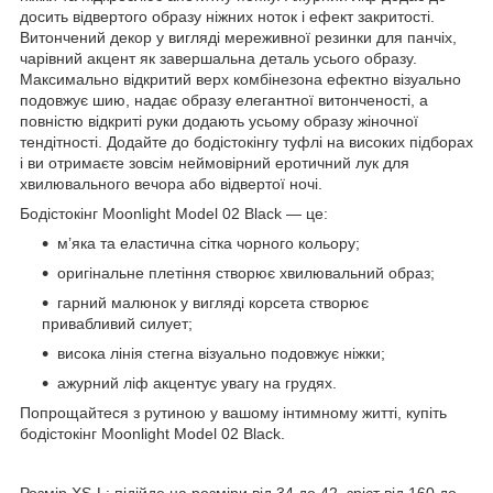
досить відвертого образу ніжних ноток і ефект закритості.
Витончений декор у вигляді мереживної резинки для панчіх,
чарівний акцент як завершальна деталь усього образу.
Максимально відкритий верх комбінезона ефектно візуально
подовжує шию, надає образу елегантної витонченості, а
повністю відкриті руки додають усьому образу жіночної
тендітності. Додайте до бодістокінгу туфлі на високих підборах
і ви отримаєте зовсім неймовірний еротичний лук для
хвилювального вечора або відвертої ночі.
Бодістокінг Moonlight Model 02 Black — це:
м’яка та еластична сітка чорного кольору;
оригінальне плетіння створює хвилювальний образ;
гарний малюнок у вигляді корсета створює
привабливий силует;
висока лінія стегна візуально подовжує ніжки;
ажурний ліф акцентує увагу на грудях.
Попрощайтеся з рутиною у вашому інтимному житті, купіть
бодістокінг Moonlight Model 02 Black.
Розмір XS-L: підійде на розміри від 34 до 42, зріст від 160 до