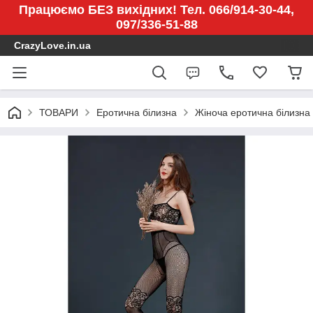
Працюємо БЕЗ вихідних! Тел. 066/914-30-44,
097/336-51-88
CrazyLove.in.ua
ТОВАРИ
Еротична білизна
Жіноча еротична білизна