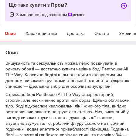
Що таке купити з Пром?
Замовлення під захистом
Опис
Характеристики
Доставка
Оплата
Умови п
Опис
Вишуканість та сексуальність можна легко поєднувати в
одному образі — достатньо купити чарівне боді Penthouse All
The Way. Класичне боді зі щільної сіточки з флористичним
декором, високими трусиками зі щільної тканини та відкритою
спинкою — ідеальний вибір для особливих зустрічей.
Стримане боді Penthouse All The Way створює гарний,
строгий, але нескінченно еротичний образ. Щільно облягаючи
тіло, боді підкреслює хвилювальні лінії жіночого тіла, вигідно
розставляючи акценти на грудях та стегнах. Низ, виконаний у
вигляді високих трусиків танга з дуже щільної тканини,
візуально звужує талію, роблячи фігуру схожою на пісочний
годинник і додає апетитної привабливості сідницям. Родзинка
боді — у вигляді глибокого вирізу на спині, та рукавів у 3/4 —