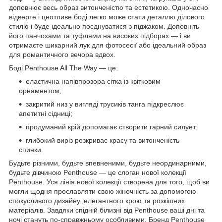
доповнює весь образ витонченістю та естетикою. Одночасно
відверте і цнотливе боді легко може стати деталлю ділового
стилю і буде ідеально поєднуватися з піджаком. Доповніть
його панчохами та туфлями на високих підборах — і ви
отримаєте шикарний лук для фотосесії або ідеальний образ
для романтичного вечора вдвох.
Боді Penthouse All The Way — це:
еластична напівпрозора сітка із квітковим
орнаментом;
закритий низ у вигляді трусиків танга підкреслює
апетитні сідниці;
продуманий крій допомагає створити гарний силует;
глибокий виріз розкриває красу та витонченість
спинки.
Будьте різними, будьте впевненими, будьте неординарними,
будьте дівчиною Penthouse — це слоган нової колекції
Penthouse. Уся лінія нової колекції створена для того, щоб ви
могли щодня прославляти свою жіночність за допомогою
спокусливого дизайну, елегантного крою та розкішних
матеріалів. Завдяки спідній білизні від Penthouse ваші дні та
ночі стануть по-справжньому особливими. Бренд Penthouse