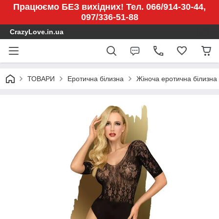
Працюємо БЕЗ вихідних! Тел. 066/914-30-44,
097/336-51-88
CrazyLove.in.ua
ТОВАРИ
Еротична білизна
Жіноча еротична білизна