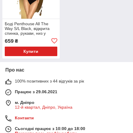
Боді Penthouse All The
Way S/L Black, відкрита
спинка, рукави, низ у
вигляді високих трусиків
659
₴
танга
Купити
Про нас
100% позитивних з 44 відгуків за рік
Працює з 29.06.2021
м. Дніпро
12-й квартал, Дніпро, Україна
Контакти
Сьогодні працює з 10:00 до 18:00