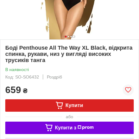
Боді Penthouse All The Way XL Black, відкрита
спинка, рукави, низ у вигляді високих
трусиків танга
В наявності
Код: SO-SO6432
Роздріб
659
₴
Купити
або
Купити з