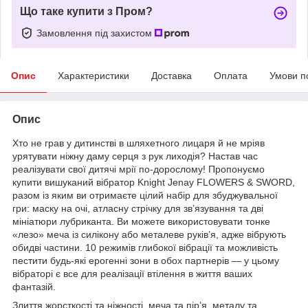
Що таке купити з Пром?
Замовлення під захистом
Опис
Характеристики
Доставка
Оплата
Умови п
Опис
Хто не грав у дитинстві в шляхетного лицаря й не мріяв
урятувати ніжну даму серця з рук лиходія? Настав час
реалізувати свої дитячі мрії по-дорослому! Пропонуємо
купити вишуканий вібратор Knight Jenay FLOWERS & SWORD,
разом із яким ви отримаєте цілий набір для збуджувальної
гри: маску на очі, атласну стрічку для зв’язування та дві
мініатюри лубриканта. Ви можете використовувати тонке
«лезо» меча із силікону або металеве руків’я, адже вібрують
обидві частини. 10 режимів глибокої вібрації та можливість
пестити будь-які ерогенні зони в обох партнерів — у цьому
вібраторі є все для реалізації втілення в життя ваших
фантазій.
Злиття жорсткості та ніжності, меча та пір’я, металу та