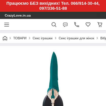
Працюємо БЕЗ вихідних! Тел. 066/914-30-44,
097/336-51-88
CrazyLove.in.ua
ТОВАРИ
Секс іграшки
Секс іграшки для жінок
Віб