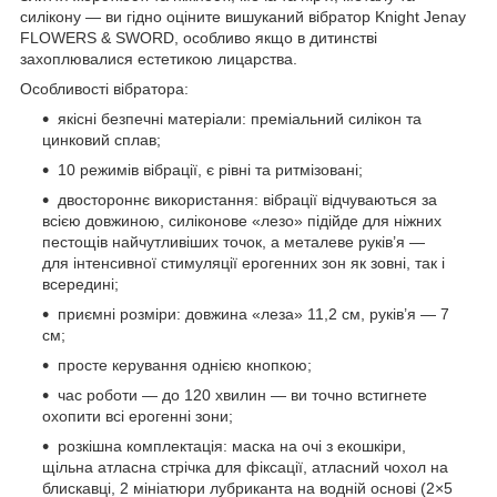
силікону — ви гідно оціните вишуканий вібратор Knight Jenay
FLOWERS & SWORD, особливо якщо в дитинстві
захоплювалися естетикою лицарства.
Особливості вібратора:
якісні безпечні матеріали: преміальний силікон та
цинковий сплав;
10 режимів вібрації, є рівні та ритмізовані;
двостороннє використання: вібрації відчуваються за
всією довжиною, силіконове «лезо» підійде для ніжних
пестощів найчутливіших точок, а металеве руків’я —
для інтенсивної стимуляції ерогенних зон як зовні, так і
всередині;
приємні розміри: довжина «леза» 11,2 см, руків’я — 7
см;
просте керування однією кнопкою;
час роботи — до 120 хвилин — ви точно встигнете
охопити всі ерогенні зони;
розкішна комплектація: маска на очі з екошкіри,
щільна атласна стрічка для фіксації, атласний чохол на
блискавці, 2 мініатюри лубриканта на водній основі (2×5