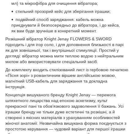
мл) та мікрофібра для очищення вібратора;
стильний прозорий кейс для зберігання іграшки;
подвійний спосіб заряджання: кабель можна
приєднувати й безпосередньо до вібратора, і до кейса,
як вам буде зручніше в конкретний момент.
Розкішний вібратор Knight Jenay FLOWERS & SWORD
підходить і для ігор соло, і для доповнення близькості в парі
як для зовнішньої, так і внутрішньої стимуляції. Простий у
догляді: вібратор можна мити теплою водою з нейтральним
милом або використовувати спеціальний засіб.
До комплекту входить стилізований лист із гербовою печаткою
«Пісня зорі» з романтичним віршем англійською мовою,
магнітний USB-кабель для заряджання та докладна
інструкція.
Концепція вишуканого бренду Knight Jenay — перемога
шляхетного лицарства над епохою аскетизму, культ
прекрасної пані та обов’язкового задоволення її бажань. Усі
іграшки бренду не тільки дуже естетичні та розкішні, а й
створені з якісних матеріалів з урахуванням особливостей
жіночої анатомії. Незвичайна вишукана форма поєднується з
простотою керування — чудовий варіант для першої іграшки