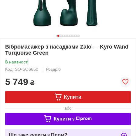
Вібромасажер з насадками Zalo — Kyro Wand
Turquoise Green
В наявності
Код: SO-SO6650
Роздріб
5 749
₴
Купити
або
Купити з
Що таке купити з Пром?