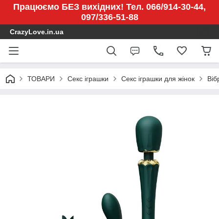
Працюємо БЕЗ вихідних! Тел. 066/914-30-44,
097/336-51-88
CrazyLove.in.ua
ТОВАРИ
Секс іграшки
Секс іграшки для жінок
Віб