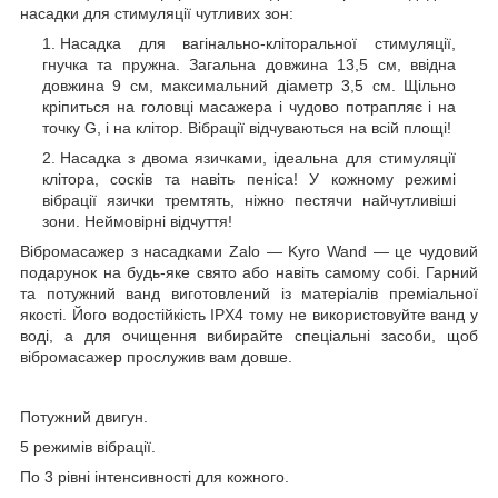
насадки для стимуляції чутливих зон:
Насадка для вагінально-кліторальної стимуляції,
гнучка та пружна. Загальна довжина 13,5 см, ввідна
довжина 9 см, максимальний діаметр 3,5 см. Щільно
кріпиться на головці масажера і чудово потрапляє і на
точку G, і на клітор. Вібрації відчуваються на всій площі!
Насадка з двома язичками, ідеальна для стимуляції
клітора, сосків та навіть пеніса! У кожному режимі
вібрації язички тремтять, ніжно пестячи найчутливіші
зони. Неймовірні відчуття!
Вібромасажер з насадками Zalo — Kyro Wand — це чудовий
подарунок на будь-яке свято або навіть самому собі. Гарний
та потужний ванд виготовлений із матеріалів преміальної
якості. Його водостійкість IPX4 тому не використовуйте ванд у
воді, а для очищення вибирайте спеціальні засоби, щоб
вібромасажер прослужив вам довше.
Потужний двигун.
5 режимів вібрації.
По 3 рівні інтенсивності для кожного.