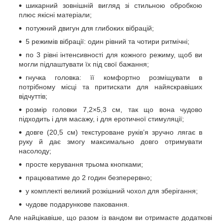
шикарний зовнішній вигляд зі стильною обробкою
плюс якісні матеріали;
потужний двигун для глибоких вібрацій;
5 режимів вібрації: один рівний та чотири ритмічні;
по 3 рівні інтенсивності для кожного режиму, щоб ви
могли підлаштувати їх під свої бажання;
гнучка головка: її комфортно розміщувати в
потрібному місці та притискати для найяскравіших
відчуттів;
розмір головки 7,2×5,3 см, так що вона чудово
підходить і для масажу, і для еротичної стимуляції;
довге (20,5 см) текстуроване руків’я зручно лягає в
руку й дає змогу максимально довго отримувати
насолоду;
просте керування трьома кнопками;
працюватиме до 2 годин безперервно;
у комплекті великий розкішний чохол для зберігання;
чудове подарункове паковання.
Але найцікавіше, що разом із вандом ви отримаєте додаткові