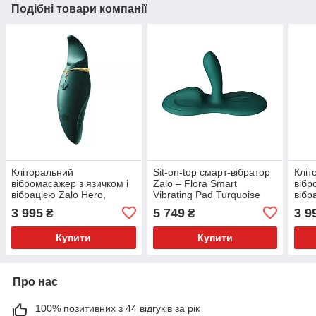
Подібні товари компанії
Кліторальний
Sit-on-top смарт-вібратор
Кліт
вібромасажер з язичком і
Zalo – Flora Smart
вібр
вібрацією Zalo Hero,
Vibrating Pad Turquoise
вібр
Green, 9 моторів
Red
3 995
5 749
3 9
₴
₴
Купити
Купити
Про нас
100% позитивних з 44 відгуків за рік