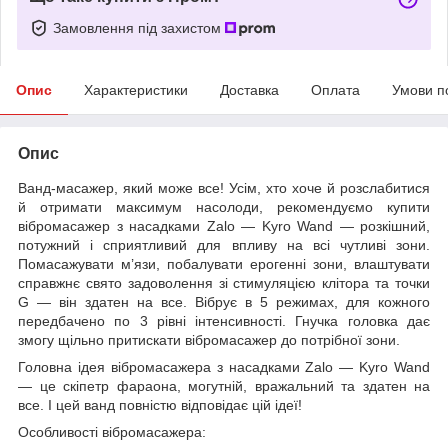
Замовлення під захистом
Опис
Характеристики
Доставка
Оплата
Умови п
Опис
Ванд-масажер, який може все! Усім, хто хоче й розслабитися
й отримати максимум насолоди, рекомендуємо купити
вібромасажер з насадками Zalo — Kyro Wand — розкішний,
потужний і сприятливий для впливу на всі чутливі зони.
Помасажувати м’язи, побалувати ерогенні зони, влаштувати
справжнє свято задоволення зі стимуляцією клітора та точки
G — він здатен на все. Вібрує в 5 режимах, для кожного
передбачено по 3 рівні інтенсивності. Гнучка головка дає
змогу щільно притискати вібромасажер до потрібної зони.
Головна ідея вібромасажера з насадками Zalo — Kyro Wand
— це скіпетр фараона, могутній, вражальний та здатен на
все. І цей ванд повністю відповідає цій ідеї!
Особливості вібромасажера: