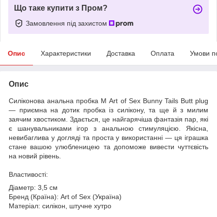
Що таке купити з Пром?
Замовлення під захистом
Опис
Характеристики
Доставка
Оплата
Умови п
Опис
Силіконова анальна пробка М Art of Sex Bunny Tails Butt plug
— приємна на дотик пробка із силікону, та ще й з милим
заячим хвостиком. Здається, це найгарячіша фантазія пар, які
є шанувальниками ігор з анальною стимуляцією. Якісна,
невибаглива у догляді та проста у використанні — ця іграшка
стане вашою улюбленицею та допоможе вивести чуттєвість
на новий рівень.
Властивості:
Діаметр: 3,5 см
Бренд (Країна): Art of Sex (Україна)
Матеріал: силікон, штучне хутро