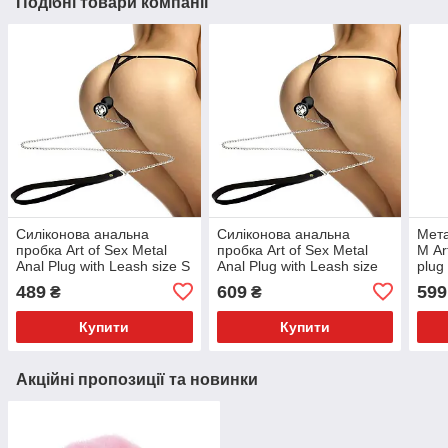
Подібні товари компанії
Силіконова анальна
Силіконова анальна
Мета
пробка Art of Sex Metal
пробка Art of Sex Metal
М Ar
Anal Plug with Leash size S
Anal Plug with Leash size
plug 
з повідцем Black
M з повідцем Black
діам
489
609
599
₴
₴
Купити
Купити
Акційні пропозиції та новинки