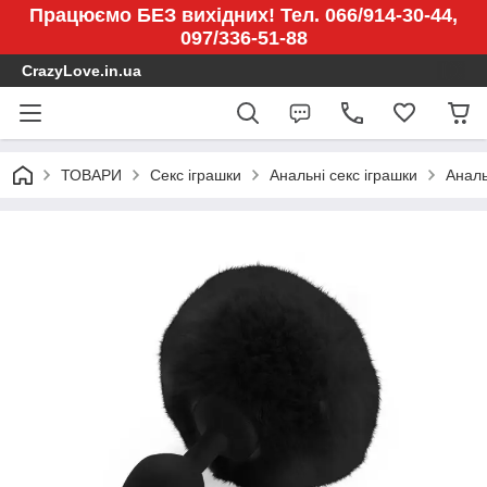
Працюємо БЕЗ вихідних! Тел. 066/914-30-44,
097/336-51-88
CrazyLove.in.ua
ТОВАРИ
Секс іграшки
Анальні секс іграшки
Аналь