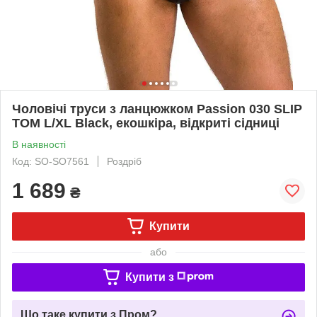
Чоловічі труси з ланцюжком Passion 030 SLIP
TOM L/XL Black, екошкіра, відкриті сідниці
В наявності
Код: SO-SO7561
Роздріб
1 689
₴
Купити
або
Купити з
Що таке купити з Пром?