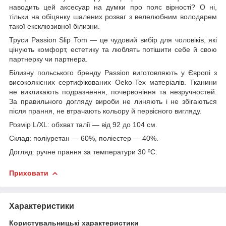
наводить цей аксесуар на думки про пояс вірності? О ні,
тільки на обіцянку шалених розваг з велелюбним володарем
такої ексклюзивної білизни.
Труси Passion Slip Tom — це чудовий вибір для чоловіків, які
цінують комфорт, естетику та люблять потішити себе й свою
партнерку чи партнера.
Білизну польського бренду Passion виготовляють у Європі з
високоякісних сертифікованих Oeko-Tex матеріалів. Тканини
не викликають подразнення, почервоніння та незручностей.
За правильного догляду вироби не линяють і не збігаються
після прання, не втрачають кольору й первісного вигляду.
Розмір L/XL: обхват талії — від 92 до 104 см.
Склад: поліуретан — 60%, поліестер — 40%.
Догляд: ручне прання за температури 30 ºС.
Приховати
Характеристики
Користувальницькі характеристики