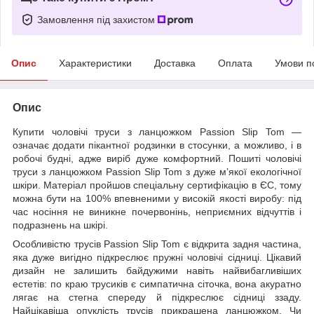
Замовлення під захистом
Опис
Характеристики
Доставка
Оплата
Умови п
Опис
Купити чоловічі труси з ланцюжком Passion Slip Tom —
означає додати пікантної родзинки в стосунки, а можливо, і в
робочі будні, адже виріб дуже комфортний. Пошиті чоловічі
труси з ланцюжком Passion Slip Tom з дуже м’якої екологічної
шкіри. Матеріал пройшов спеціальну сертифікацію в ЄС, тому
можна бути на 100% впевненими у високій якості виробу: під
час носіння не виникне почервонінь, неприємних відчуттів і
подразнень на шкірі.
Особливістю трусів Passion Slip Tom є відкрита задня частина,
яка дуже вигідно підкреслює пружні чоловічі сідниці. Цікавий
дизайн не залишить байдужими навіть найвибагливіших
естетів: по краю трусиків є симпатична сіточка, вона акуратно
лягає на стегна спереду й підкреслює сідниці ззаду.
Найцікавіша опуклість трусів прикрашена ланцюжком. Чи