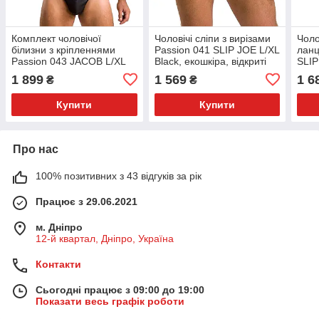
Комплект чоловічої
Чоловічі сліпи з вирізами
Чоло
білизни з кріпленнями
Passion 041 SLIP JOE L/XL
ланц
Passion 043 JACOB L/XL
Black, екошкіра, відкриті
SLIP
Black, труси, шлейки
сідниці
екош
1 899
1 569
1 6
₴
₴
Купити
Купити
Про нас
100% позитивних з 43 відгуків за рік
Працює з 29.06.2021
м. Дніпро
12-й квартал, Дніпро, Україна
Контакти
Сьогодні працює з 09:00 до 19:00
Показати весь графік роботи