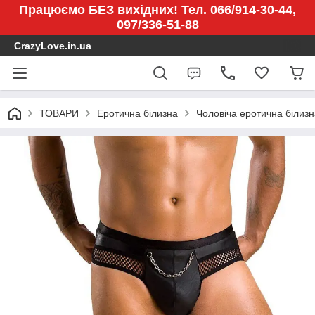
Працюємо БЕЗ вихідних! Тел. 066/914-30-44,
097/336-51-88
CrazyLove.in.ua
ТОВАРИ
Еротична білизна
Чоловіча еротична білизн