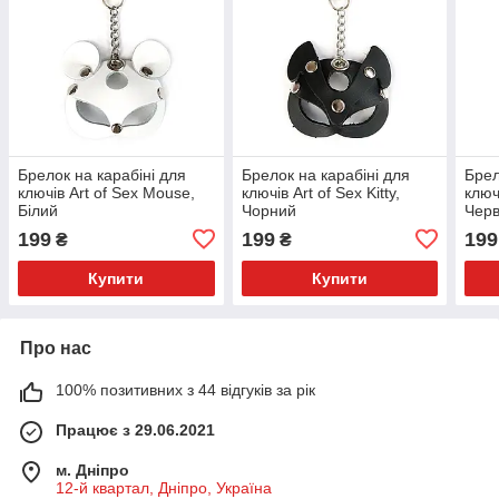
Брелок на карабіні для
Брелок на карабіні для
Брел
ключів Art of Sex Mouse,
ключів Art of Sex Kitty,
ключі
Білий
Чорний
Чер
199
199
199
₴
₴
Купити
Купити
Про нас
100% позитивних з 44 відгуків за рік
Працює з 29.06.2021
м. Дніпро
12-й квартал, Дніпро, Україна