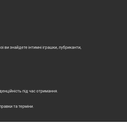
і ви знайдете інтимні іграшки, лубриканти,
енційність під час отримання.
правки та терміни.