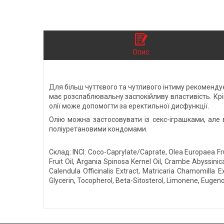
Опис
Для більш чуттєвого та чутливого інтиму рекомендуєм
має розслаблювальну заспокійливу властивість. Крім
олії може допомогти за еректильної дисфункції.
Олію можна застосовувати із секс-іграшками, але
поліуретановими кондомами.
Склад: INCI: Coco-Caprylate/Caprate, Olea Europaea Fru
Fruit Oil, Argania Spinosa Kernel Oil, Crambe Abyssinic
Calendula Officinalis Extract, Matricaria Chamomilla Ex
Glycerin, Tocopherol, Beta-Sitosterol, Limonene, Eugenol, 