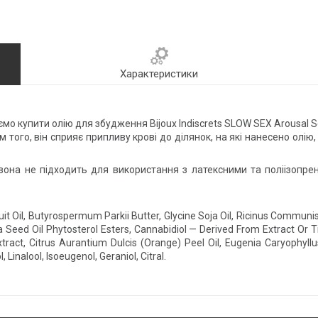
Характеристики
о купити олію для збудження Bijoux Indiscrets SLOW SEX Arousal Sex
 того, він сприяє припливу крові до ділянок, на які нанесено олі
 вона не підходить для використання з латексними та поліізоп
it Oil, Butyrospermum Parkii Butter, Glycine Soja Oil, Ricinus Commun
a Seed Oil Phytosterol Esters, Cannabidiol — Derived From Extract Or T
tract, Citrus Aurantium Dulcis (Orange) Peel Oil, Eugenia Caryophyllus
Linalool, Isoeugenol, Geraniol, Citral.