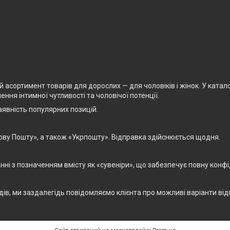
асортимент товарів для дорослих — для чоловіків і жінок. У каталоз
ня інтимної чутливості та чоловічої потенції.
явність популярних позицій.
ову Пошту», а також «Укрпошту». Відправка здійснюється щодня.
і з позначенням вмісту як «сувеніри», що забезпечує повну конфід
дів, ми заздалегідь повідомляємо клієнта про можливі варіанти від