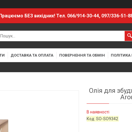
Працюємо БЕЗ вихідних! Тел. 066/914-30-44, 097/336-51-8
ТИ
ДОСТАВКА ТА ОПЛАТА
ПОВЕРНЕННЯ ТА ОБМІН
ПОЛІТИКА
Олія для збуд
Aro
В наявності
Код:
SO-SO9342