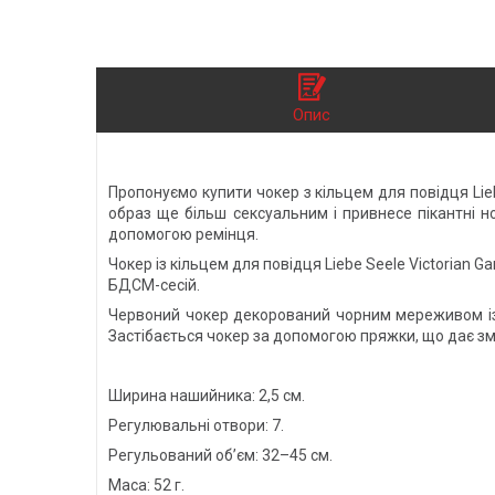
Опис
Пропонуємо купити чокер з кільцем для повідця Lie
образ ще більш сексуальним і привнесе пікантні н
допомогою ремінця.
Чокер із кільцем для повідця Liebe Seele Victorian
БДСМ-сесій.
Червоний чокер декорований чорним мереживом із
Застібається чокер за допомогою пряжки, що дає з
Ширина нашийника: 2,5 см.
Регулювальні отвори: 7.
Регульований об’єм: 32–45 см.
Маса: 52 г.