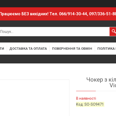
Працюємо БЕЗ вихідних! Тел. 066/914-30-44, 097/336-51-8
ТИ
ДОСТАВКА ТА ОПЛАТА
ПОВЕРНЕННЯ ТА ОБМІН
ПОЛІТИКА
Чокер з кі
Vi
В наявності
Код:
SO-SO9471