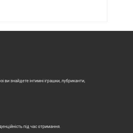
і ви знайдете інтимні іграшки, лубриканти,
енційність під час отримання.