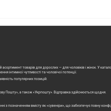
асортимент товарів для дорослих — для чоловіків і жінок. У каталоз
ня інтимної чутливості та чоловічої потенції.
явність популярних позицій.
ову Пошту», а також «Укрпошту». Відправка здійснюється щодня.
і з позначенням вмісту як «сувеніри», що забезпечує повну конфід