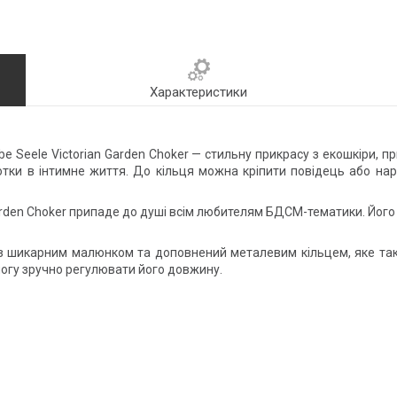
Характеристики
be Seele Victorian Garden Choker — стильну прикрасу з екошкіри
отки в інтимне життя. До кільця можна кріпити повідець або нар
 Garden Choker припаде до душі всім любителям БДСМ-тематики. Його
 шикарним малюнком та доповнений металевим кільцем, яке так
могу зручно регулювати його довжину.