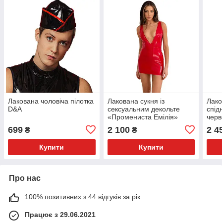
Лакована чоловіча пілотка
Лакована сукня із
Лако
D&A
сексуальним декольте
спід
«Промениста Емілія»
черв
D&A, XXL, червона
699
2 100
2 4
₴
₴
Купити
Купити
Про нас
100% позитивних з 44 відгуків за рік
Працює з 29.06.2021