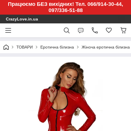
Працюємо БЕЗ вихідних! Тел. 066/914-30-44,
097/336-51-88
CrazyLove.in.ua
ТОВАРИ
Еротична білизна
Жіноча еротична білизна