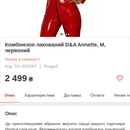
Комбінезон лакований D&A Annette, M,
червоний
Немає в наявності
Код: SO-SO9567
Роздріб
2 499
₴
Опис
Характеристики
Доставка
Оплата
Умови п
Опис
Це приголомшливе вбрання змусить серце вашого партнера
битися сильніше. Рекомендуємо купити комбінезон лакований