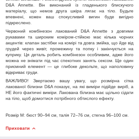
D&A Annette. Він виконаний із гладенького блискучого
матеріалу, що немов друга шкіра лягає на тіло. Будьте
впевнені, кожен ваш спокусливий вигин буде вигідно
підкреслено.
Червоний комбінезон лакований D&A Annette з довгими
рукавами та широким коміром-стійкою має кілька чорних
акцентів: клапан застібки на комірі та довга змійка, що йде від
грудей через живіт, промежину та попку і закінчується на
куприку. Ця деталь робить комбінезон особливим, адже його
можна не знімати під час спекотних занять сексом. Ще один
приємний елемент — це глибоке декольте, що наполовину
відкриває груди.
ВАЖЛИВО! Звертаємо вашу увагу, що розмірна сітка
лакованої білизни D&A показує, на які виміри підійде виріб, а
НЕ його фактичні виміри. Лакована білизна має щільно сідати
на тіло, щоб домогтися потрібного обтислого ефекту.
Розмір M: бюст 90–94 см, талія 72–76 см, стегна 96–100 см.
Приховати