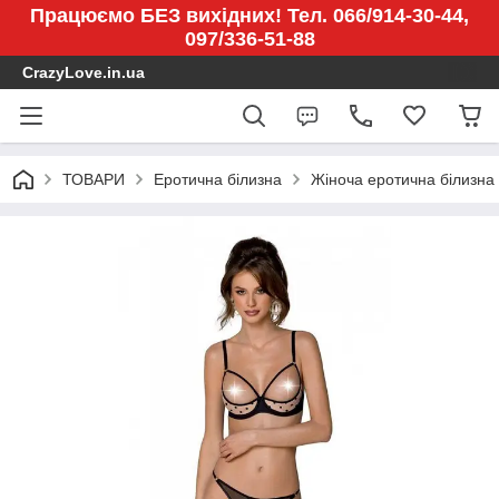
Працюємо БЕЗ вихідних! Тел. 066/914-30-44,
097/336-51-88
CrazyLove.in.ua
ТОВАРИ
Еротична білизна
Жіноча еротична білизна