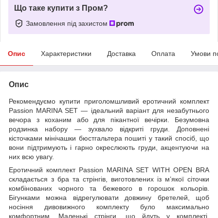
Що таке купити з Пром?
Замовлення під захистом
Опис
Характеристики
Доставка
Оплата
Умови п
Опис
Рекомендуємо купити приголомшливий еротичний комплект
Passion MARINA SET — ідеальний варіант для незабутнього
вечора з коханим або для пікантної вечірки. Безумовна
родзинка набору — зухвало відкриті груди. Доповнені
кісточками мінічашки бюстгальтера пошиті у такий спосіб, що
вони підтримують і гарно окреслюють груди, акцентуючи на
них всю увагу.
Еротичний комплект Passion MARINA SET WITH OPEN BRA
складається з бра та стрінгів, виготовлених із м’якої сіточки
комбінованих чорного та бежевого в горошок кольорів.
Бігунками можна відрегулювати довжину бретелей, щоб
носіння дивовижного комплекту було максимально
комфортним. Маленькі стрінги, що йдуть у комплекті,