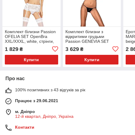
Комплект білизни Passion
Комплект білизни з
Ерот
OFELIA SET OpenBra
відкритими грудьми
MAR
XXL/XXXL, white, стрінги,
Passion GENEVIA SET
beig
відкритий ліф, широкий
WITH OPEN BRA
чаш
1 829
3 629
2 8
₴
₴
пояс
XXL/XXXL black, корсет,
стрі
Купити
Купити
Про нас
100% позитивних з 43 відгуків за рік
Працює з 29.06.2021
м. Дніпро
12-й квартал, Дніпро, Україна
Контакти