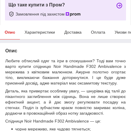
Що таке купити з Пром?
Замовлення під захистом
Опис
Характеристики
Доставка
Оплата
Умови п
Опис
Любите обтислий одяг та ігри в спокушання? Тоді вам точно
варто купити спідницю Noir Handmade F302 Ambivalence з
мережива з квітковим малюнком. Ажурне полотно огортає
тіло, викликаючи бажання доторкнутися. І це буде дуже
приємний досвід, адже матеріал має оксамитову текстуру.
Деталь, яка привертає особливу увагу, — шнурівка від талії до
пікантного заглиблення між сідниць. Вона не лише створює
ефектний акцент, а й дає змогу регулювати посадку на
стегнах. Поділ із зубчастим краєм повністю закриває коліна,
додаючи в провокаційний образ нотку загадковості.
Спідниця Noir Handmade F302 Ambivalence — це:
чорне мереживо, яке чудово тягнеться;