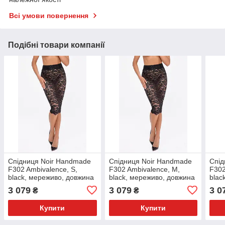
Всі умови повернення
Подібні товари компанії
Спідниця Noir Handmade
Спідниця Noir Handmade
Спід
F302 Ambivalence, S,
F302 Ambivalence, M,
F302
black, мереживо, довжина
black, мереживо, довжина
blac
за коліна, шнурівка ззаду
за коліна, шнурівка ззаду
за к
3 079
3 079
3 0
₴
₴
Купити
Купити