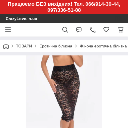
Працюємо БЕЗ вихідних! Тел. 066/914-30-44,
097/336-51-88
CrazyLove.in.ua
ТОВАРИ
Еротична білизна
Жіноча еротична білизна