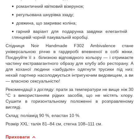
романтичний квітковий візерунок;
регульована шнурівка ззаду;
довжина, що закриває коліна;
гарний варіант для подарунка завдяки елегантній
глянцевій чорній пакувальній коробці.
Спідниця Noir Handmade F302 Ambivalence стане
універсальною річчю в гардеробі впевненої в собі жінки.
Поєднуйте її з білизною відповідного кольору — і отримаєте
частину екстравагантного образу для клубу або ресторану. А
для коханої людини «забудьте» одягнути трусики під низ:
нехай партнер насолоджується інтригуючим видовищем, а ви
— власною сексуальністю!
Рекомендації з догляду: прати за температури не вище ніж 30
°C з використанням рідких засобів, що не містять хлору.
Сушити в горизонтальному положенні в розправленому
вигляді.
Склад: поліамід 90 %, еластан 10 %.
Розмір XXL: талія 81–84 см, стегна 108–111 см.
Приховати