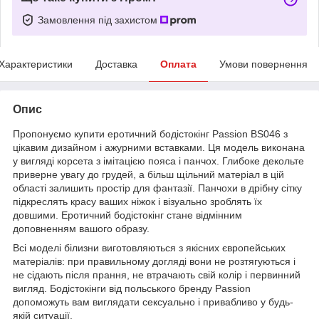
Замовлення під захистом
Характеристики
Доставка
Оплата
Умови повернення
Опис
Пропонуємо купити еротичний бодістокінг Passion BS046 з
цікавим дизайном і ажурними вставками. Ця модель виконана
у вигляді корсета з імітацією пояса і панчох. Глибоке декольте
приверне увагу до грудей, а більш щільний матеріал в цій
області залишить простір для фантазії. Панчохи в дрібну сітку
підкреслять красу ваших ніжок і візуально зроблять їх
довшими. Еротичний бодістокінг стане відмінним
доповненням вашого образу.
Всі моделі білизни виготовляються з якісних європейських
матеріалів: при правильному догляді вони не розтягуються і
не сідають після прання, не втрачають свій колір і первинний
вигляд. Бодістокінги від польського бренду Passion
допоможуть вам виглядати сексуально і привабливо у будь-
якій ситуації.