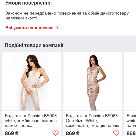
Умови повернення
Законом не передбачено повернення та обмін даного товару
належної якості
Всі умови повернення
Подібні товари компанії
Бодістокінг Passion BS006
Бодістокінг Passion BS066
Боді
white, комбінезон, імітація
One Size, White,
whit
панчіх і пояса
комбінезон, імітація панчіх
панч
і пояса з гартерами
869
869
869
₴
₴