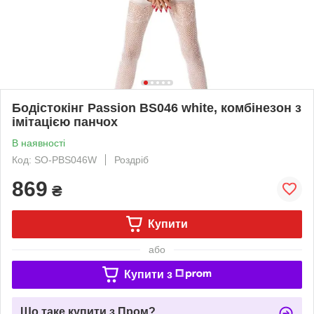
Бодістокінг Passion BS046 white, комбінезон з
імітацією панчох
В наявності
Код: SO-PBS046W
Роздріб
869
₴
Купити
або
Купити з
Що таке купити з Пром?