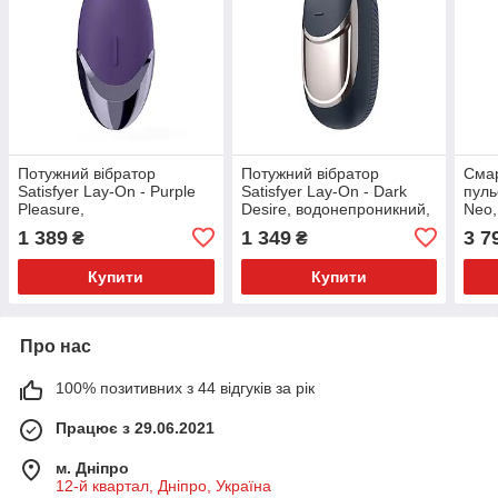
Потужний вібратор
Потужний вібратор
Смар
Satisfyer Lay-On - Purple
Satisfyer Lay-On - Dark
пуль
Pleasure,
Desire, водонепроникний,
Neo,
водонепроникний, 15
15 режимів роботи
режи
1 389
1 349
3 7
₴
₴
режимів роботи
вод
Купити
Купити
Про нас
100% позитивних з 44 відгуків за рік
Працює з 29.06.2021
м. Дніпро
12-й квартал, Дніпро, Україна