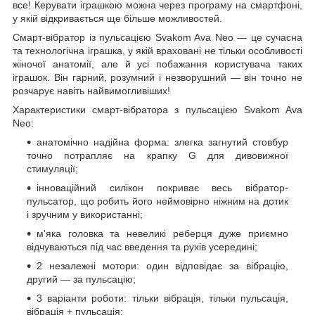
все! Керувати іграшкою можна через програму на смартфоні,
у якій відкривається ще більше можливостей.
Смарт-вібратор із пульсацією Svakom Ava Neo — це сучасна
та технологічна іграшка, у якій враховані не тільки особливості
жіночої анатомії, але й усі побажання користувача таких
іграшок. Він гарний, розумний і незворушний — він точно не
розчарує навіть найвимогливіших!
Характеристики смарт-вібратора з пульсацією Svakom Ava
Neo:
анатомічно надійна форма: злегка загнутий стовбур
точно потрапляє на крапку G для дивовижної
стимуляції;
інноваційний силікон покриває весь вібратор-
пульсатор, що робить його неймовірно ніжним на дотик
і зручним у використанні;
м'яка головка та невеликі реберця дуже приємно
відчуваються під час введення та рухів усередині;
2 незалежні мотори: один відповідає за вібрацію,
другий — за пульсацію;
3 варіанти роботи: тільки вібрація, тільки пульсація,
вібрація + пульсація;