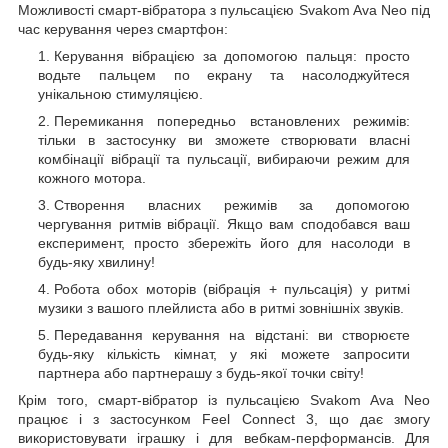
Можливості смарт-вібратора з пульсацією Svakom Ava Neo під
час керування через смартфон:
Керування вібрацією за допомогою пальця: просто
водьте пальцем по екрану та насолоджуйтеся
унікальною стимуляцією.
Перемикання попередньо встановлених режимів:
тільки в застосунку ви зможете створювати власні
комбінації вібрації та пульсації, вибираючи режим для
кожного мотора.
Створення власних режимів за допомогою
чергування ритмів вібрації. Якщо вам сподобався ваш
експеримент, просто збережіть його для насолоди в
будь-яку хвилину!
Робота обох моторів (вібрація + пульсація) у ритмі
музики з вашого плейлиста або в ритмі зовнішніх звуків.
Передавання керування на відстані: ви створюєте
будь-яку кількість кімнат, у які можете запросити
партнера або партнерашу з будь-якої точки світу!
Крім того, смарт-вібратор із пульсацією Svakom Ava Neo
працює і з застосунком Feel Connect 3, що дає змогу
використовувати іграшку і для вебкам-перформансів. Для