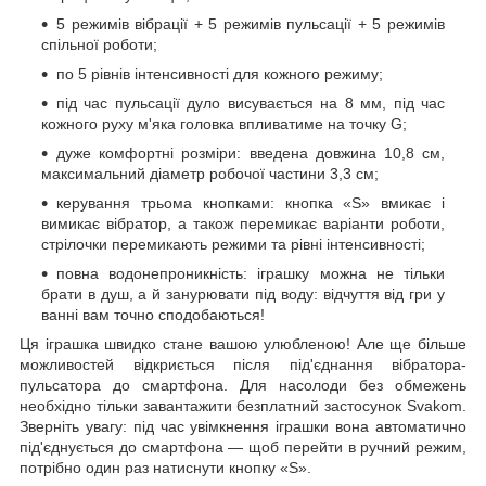
5 режимів вібрації + 5 режимів пульсації + 5 режимів
спільної роботи;
по 5 рівнів інтенсивності для кожного режиму;
під час пульсації дуло висувається на 8 мм, під час
кожного руху м'яка головка впливатиме на точку G;
дуже комфортні розміри: введена довжина 10,8 см,
максимальний діаметр робочої частини 3,3 см;
керування трьома кнопками: кнопка «S» вмикає і
вимикає вібратор, а також перемикає варіанти роботи,
стрілочки перемикають режими та рівні інтенсивності;
повна водонепроникність: іграшку можна не тільки
брати в душ, а й занурювати під воду: відчуття від гри у
ванні вам точно сподобаються!
Ця іграшка швидко стане вашою улюбленою! Але ще більше
можливостей відкриється після під'єднання вібратора-
пульсатора до смартфона. Для насолоди без обмежень
необхідно тільки завантажити безплатний застосунок Svakom.
Зверніть увагу: під час увімкнення іграшки вона автоматично
під'єднується до смартфона — щоб перейти в ручний режим,
потрібно один раз натиснути кнопку «S».