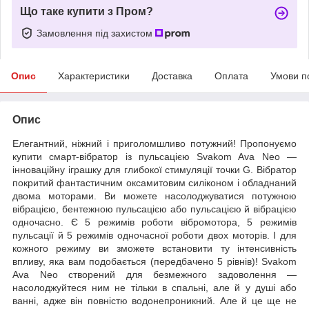
Що таке купити з Пром?
Замовлення під захистом
Опис
Характеристики
Доставка
Оплата
Умови п
Опис
Елегантний, ніжний і приголомшливо потужний! Пропонуємо
купити смарт-вібратор із пульсацією Svakom Ava Neo —
інноваційну іграшку для глибокої стимуляції точки G. Вібратор
покритий фантастичним оксамитовим силіконом і обладнаний
двома моторами. Ви можете насолоджуватися потужною
вібрацією, бентежною пульсацією або пульсацією й вібрацією
одночасно. Є 5 режимів роботи вібромотора, 5 режимів
пульсації й 5 режимів одночасної роботи двох моторів. І для
кожного режиму ви зможете встановити ту інтенсивність
впливу, яка вам подобається (передбачено 5 рівнів)! Svakom
Ava Neo створений для безмежного задоволення —
насолоджуйтеся ним не тільки в спальні, але й у душі або
ванні, адже він повністю водонепроникний. Але й це ще не