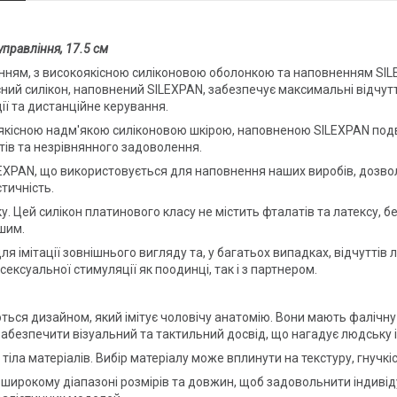
управління, 17.5 см
ванням, з високоякісною силіконовою оболонкою та наповненням SI
сний силікон, наповнений SILEXPAN, забезпечує максимальні відчуття
ії та дистанційне керування.
коякісною надм'якою силіконовою шкірою, наповненою SILEXPAN под
ів та незрівнянного задоволення.
PAN, що використовується для наповнення наших виробів, дозволя
тичність.
ку. Цей силікон платинового класу не містить фталатів та латексу, б
шим.
 імітації зовнішнього вигляду та, у багатьох випадках, відчуттів л
ексуальної стимуляції як поодинці, так і з партнером.
ться дизайном, який імітує чоловічу анатомію. Вони мають фалічну
 забезпечити візуальний та тактильний досвід, що нагадує людську 
 тіла матеріалів. Вибір матеріалу може вплинути на текстуру, гнучкі
 в широкому діапазоні розмірів та довжин, щоб задовольнити індив