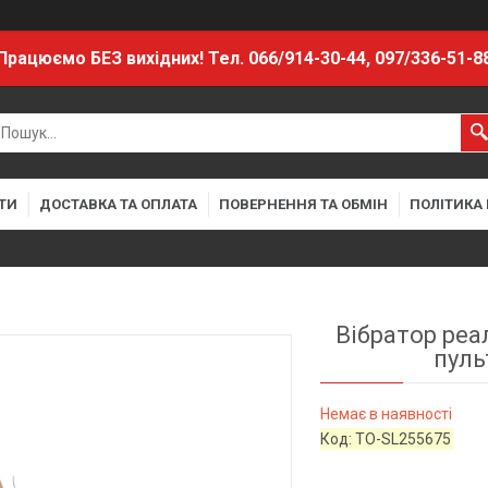
Працюємо БЕЗ вихідних! Тел. 066/914-30-44, 097/336-51-8
ТИ
ДОСТАВКА ТА ОПЛАТА
ПОВЕРНЕННЯ ТА ОБМІН
ПОЛІТИКА
Вібратор реа
пуль
Немає в наявності
Код:
TO-SL255675