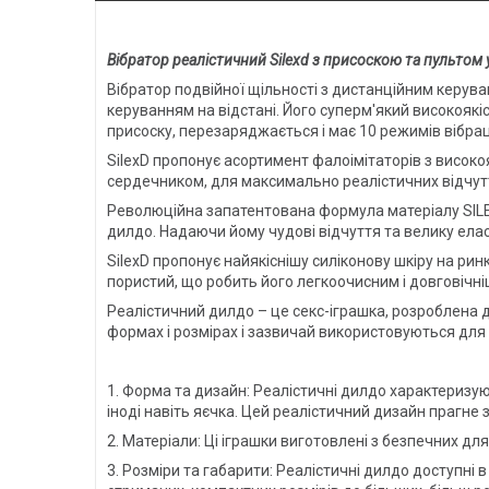
Вібратор реалістичний Silexd з присоскою та пультом 
Вібратор подвійної щільності з дистанційним керу
керуванням на відстані. Його суперм'який високоякі
присоску, перезаряджається і має 10 режимів вібрац
SilexD пропонує асортимент фалоімітаторів з висо
сердечником, для максимально реалістичних відчутт
Революційна запатентована формула матеріалу SILEX
дилдо. Надаючи йому чудові відчуття та велику елас
SilexD пропонує найякіснішу силіконову шкіру на рин
пористий, що робить його легкоочисним і довговічні
Реалістичний дилдо – це секс-іграшка, розроблена для
формах і розмірах і зазвичай використовуються для с
1. Форма та дизайн: Реалістичні дилдо характеризую
іноді навіть яєчка. Цей реалістичний дизайн прагне
2. Матеріали: Ці іграшки виготовлені з безпечних для
3. Розміри та габарити: Реалістичні дилдо доступні