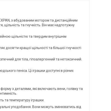
LEXPAN, з вбудованим мотором та дистанційним
, щільність та гнучкість. Він має надпотужну
війною щільністю та твердим внутрішнім
є досягти кращої щільності та більшої гнучкості
езпечний для тіла, гіпоалергенний та нетоксичний.
юдського пеніса. Ці іграшки доступні в різних
 форму з деталями, які включають вени, голівку та
інтимність.
сть та температуру іграшки.
ідуальні уподобання. Вони можуть змінюватись від