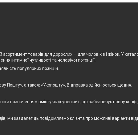
асортимент товарів для дорослих — для чоловіків і жінок. У каталоз
ня інтимної чутливості та чоловічої потенції.
явність популярних позицій.
ову Пошту», а також «Укрпошту». Відправка здійснюється щодня.
і з позначенням вмісту як «сувеніри», що забезпечує повну конфід
дів, ми заздалегідь повідомляємо клієнта про можливі варіанти від