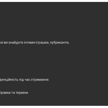
і ви знайдете інтимні іграшки, лубриканти,
енційність під час отримання.
правки та терміни.