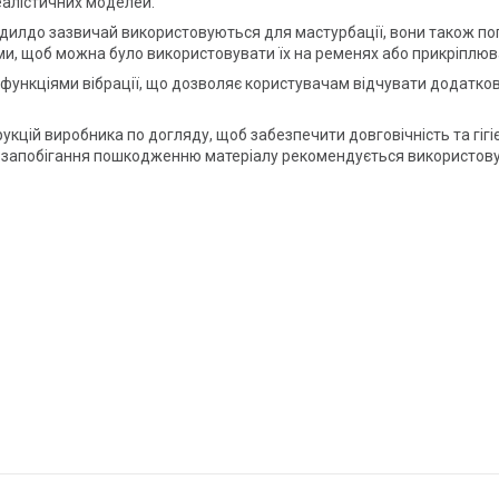
еалістичних моделей.
 дилдо зазвичай використовуються для мастурбації, вони також попул
и, щоб можна було використовувати їх на ременях або прикріплюв
і функціями вібрації, що дозволяє користувачам відчувати додаткові
кцій виробника по догляду, щоб забезпечити довговічність та гігіє
я запобігання пошкодженню матеріалу рекомендується використовув