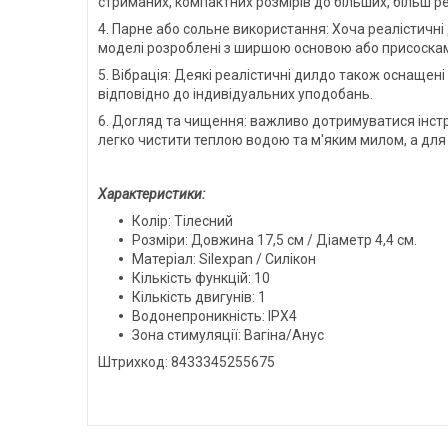
стриманих, компактних розмірів до більших, більш р
4. Парне або сольне використання: Хоча реалістичні
моделі розроблені з ширшою основою або присоскам
5. Вібрація: Деякі реалістичні дилдо також оснащен
відповідно до індивідуальних уподобань.
6. Догляд та чищення: важливо дотримуватися інстру
легко чистити теплою водою та м'яким милом, а дл
Характеристики:
Колір: Тілесний
Розміри: Довжина 17,5 см / Діаметр 4,4 см.
Матеріал: Silexpan / Силікон
Кількість функцій: 10
Кількість двигунів: 1
Водонепроникність: IPX4
Зона стимуляції: Вагіна/Анус
Штрихкод: 8433345255675