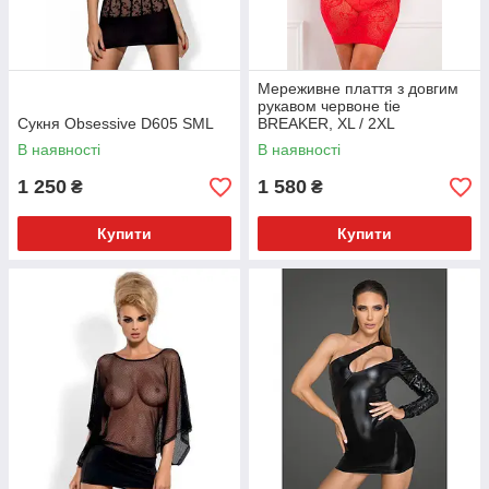
Мереживне плаття з довгим
рукавом червоне tie
Сукня Obsessive D605 SML
BREAKER, XL / 2XL
В наявності
В наявності
1 250
1 580
₴
₴
Купити
Купити