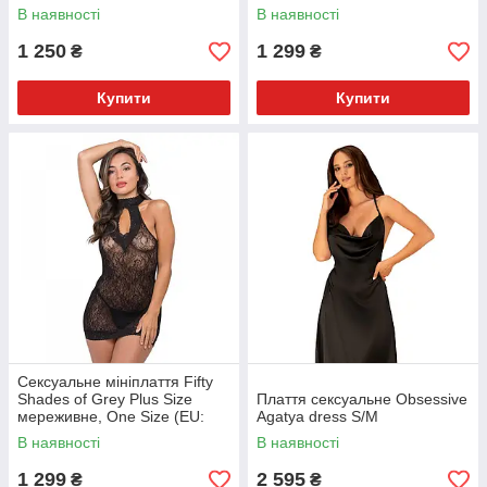
54-58)
В наявності
В наявності
1 250
1 299
₴
₴
Купити
Купити
Сексуальне мініплаття Fifty
Shades of Grey Plus Size
Плаття сексуальне Obsessive
мереживне, One Size (EU:
Agatya dress S/M
36-44)
В наявності
В наявності
1 299
2 595
₴
₴