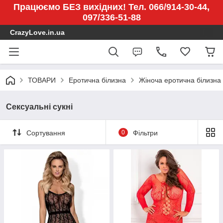
Працюємо БЕЗ вихідних! Тел. 066/914-30-44,
097/336-51-88
CrazyLove.in.ua
ТОВАРИ
Еротична білизна
Жіноча еротична білизна
Сексуальні сукні
Сортування
0
Фільтри