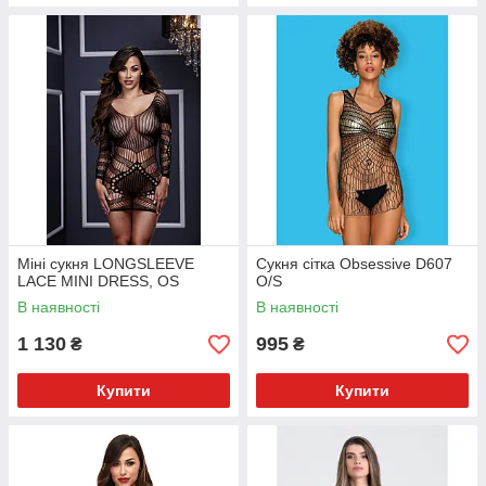
Міні сукня LONGSLEEVE
Сукня сітка Obsessive D607
LACE MINI DRESS, OS
O/S
В наявності
В наявності
1 130
995
₴
₴
Купити
Купити