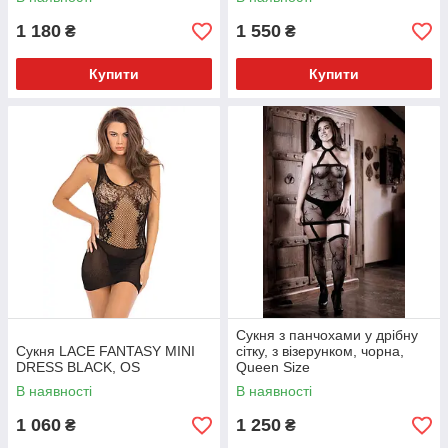
1 180
1 550
₴
₴
Купити
Купити
Сукня з панчохами у дрібну
Сукня LACE FANTASY MINI
сітку, з візерунком, чорна,
DRESS BLACK, OS
Queen Size
В наявності
В наявності
1 060
1 250
₴
₴