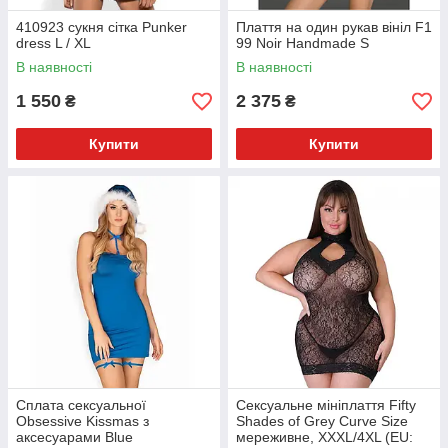
410923 сукня сітка Punker
Плаття на один рукав вініл F1
dress L / XL
99 Noir Handmade S
В наявності
В наявності
1 550
2 375
₴
₴
Купити
Купити
Сплата сексуальної
Сексуальне мініплаття Fifty
Obsessive Kissmas з
Shades of Grey Curve Size
аксесуарами Blue
мереживне, XXXL/4XL (EU: