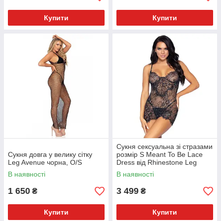
Купити
Купити
Сукня сексуальна зі стразами
Сукня довга у велику сітку
розмір S Meant To Be Lace
Leg Avenue чорна, O/S
Dress від Rhinestone Leg
Avenue, чорна
В наявності
В наявності
1 650
3 499
₴
₴
Купити
Купити