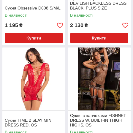
DEVILISH BACKLESS DRESS
Сукня Obsessive D608 S/M/L
BLACK, PLUS SIZE
В наявності
В наявності
1 195
2 130
₴
₴
Купити
Купити
Сукня з панчохами FISHNET
Сукня TIME 2 SLAY MINI
DRESS W. BUILT-IN THIGH
DRESS RED, OS
HIGHS, OS
В наявності
В наявності